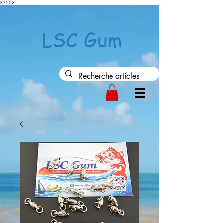
37552
LSC Gum