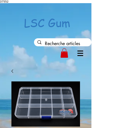
37552
LSC Gum