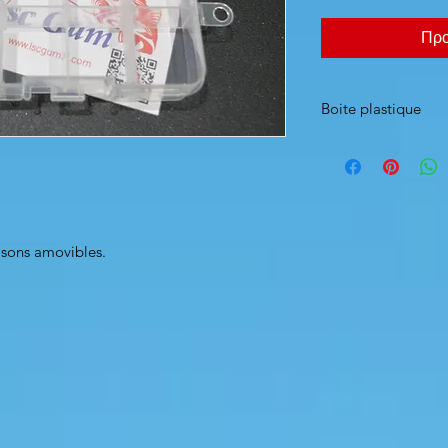
Προ
Boite plastique
Boite vide cloisons 
oisons amovibles.