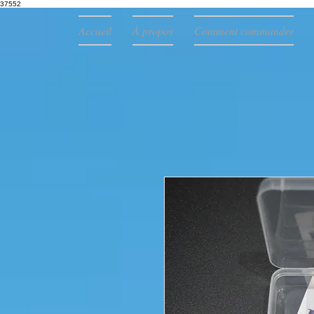
37552
Accueil
À propos
Comment commander