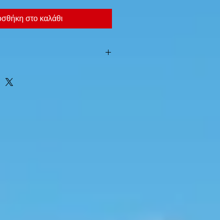
σθήκη στο καλάθι
amovibles 8 cases.