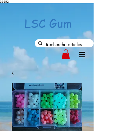
37552
LSC Gum