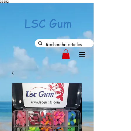
37552
LSC Gum