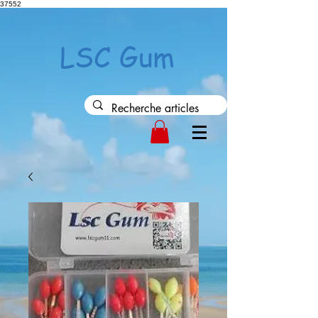
37552
LSC Gum