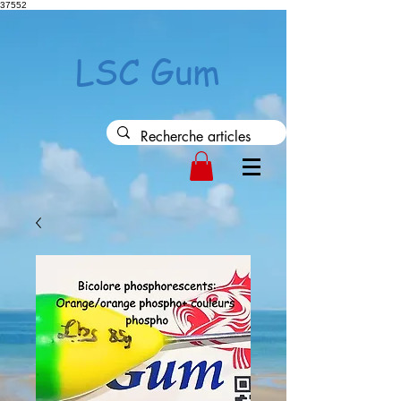
37552
LSC Gum