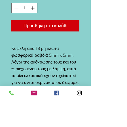
Προσθήκη στο καλάθι
Κυψέλη από 18 μη πλωτά
φωσφορικά ραβδιά 5mm x 5mm.
Λόγω της απόχρωσης τους και του
περιεχομένου τους με λάμψη, αυτά
τα μίνι ελκυστικά έχουν σχεδιαστεί
για να ανταποκρίνονται σε διάφορες
συνθήκες αλιείας, χρώμα νερού,
δυσπιστία, στιγμές φρενίτιδας στην
κατανάλωση ψαριών. Αυτές οι
γόμες είναι επαναχρησιμοποιήσιμες,
απλά πρέπει να τις περάσετε με το
άγκιστρο, σαν δόλωμα.