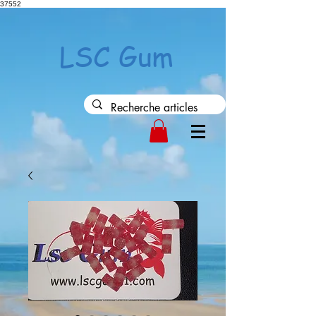
37552
LSC Gum