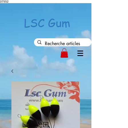
37552
LSC Gum