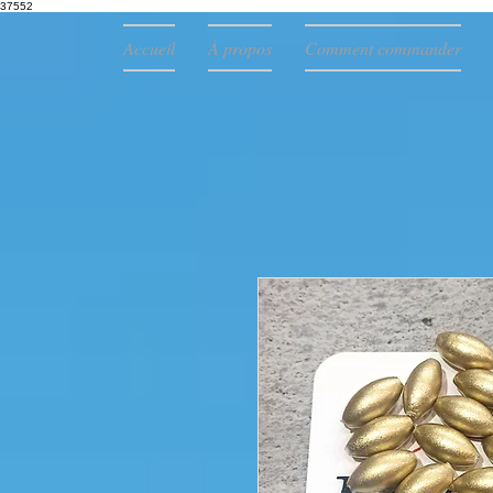
37552
Accueil
À propos
Comment commander