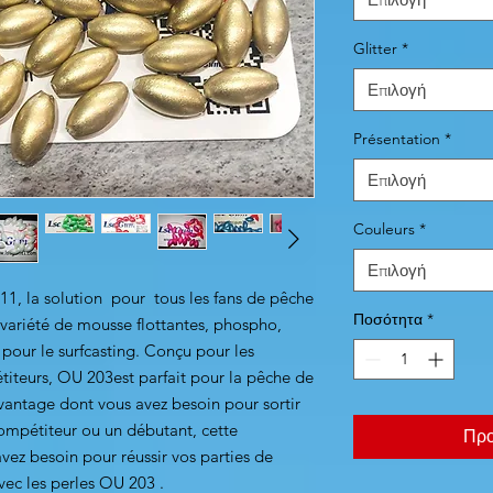
Glitter
*
Επιλογή
Présentation
*
Επιλογή
Couleurs
*
Επιλογή
1, la solution pour tous les fans de pêche
Ποσότητα
*
variété de mousse flottantes, phospho,
s pour le surfcasting. Conçu pour les
iteurs, OU 203est parfait pour la pêche de
vantage dont vous avez besoin pour sortir
ompétiteur ou un débutant, cette
Προ
vez besoin pour réussir vos parties de
vec les perles OU 203 .