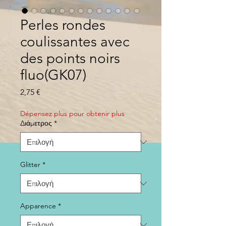
Perles rondes
coulissantes avec
des points noirs
fluo(GK07)
Τιμή
2,75 €
Dépensez plus pour obtenir plus
Διάμετρος
*
Glitter
*
Apparence
*