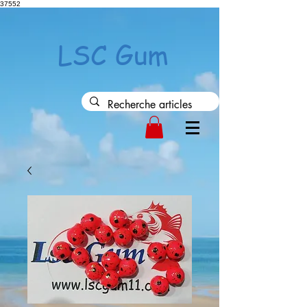
37552
LSC Gum