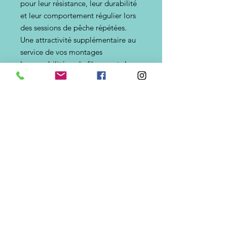
pour leur résistance, leur durabilité
et leur comportement régulier lors
des sessions de pêche répétées.
Une attractivité supplémentaire au
service de vos montages
Leur mobilité sur le fil permet de
conserver une présentation naturelle
tout en ajoutant un point d'intérêt
visuel susceptible de déclencher
l'attaque des poissons curieux ou
actifs.
Espèces ciblées
Ces perles sont particulièrement
appréciées pour les pêches côtières
ciblant :
Dorade royale
Marbré
Sar