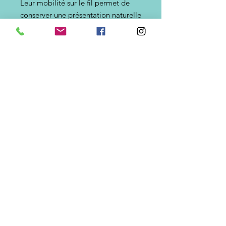
Leur mobilité sur le fil permet de
conserver une présentation naturelle
tout en ajoutant un point d'intérêt
visuel susceptible de déclencher
l'attaque des poissons curieux ou
actifs.
Espèces ciblées
Ces perles sont particulièrement
appréciées pour les pêches côtières
ciblant :
Dorade royale
Marbré
Sar
Mulet
Orphie
Chinchard
Maquereau
Bogue