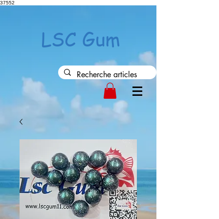
37552
LSC Gum