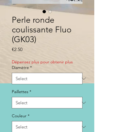
Perle ronde
coulissante Fluo
(GK03)
Price
€2.50
Dépensez plus pour obtenir plus
Diamètre
*
Paillettes
*
Couleur
*