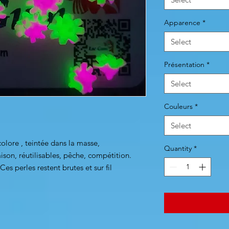
Apparence
*
Select
Présentation
*
Select
Couleurs
*
Select
olore , teintée dans la masse,
Quantity
*
ison, réutilisables, pêche, compétition.
es perles restent brutes et sur fil