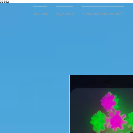
37552
Accueil
À propos
Comment commander