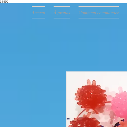
37552
Accueil
À propos
Comment commander