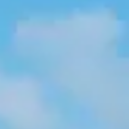
 couleur rose /orange fluo