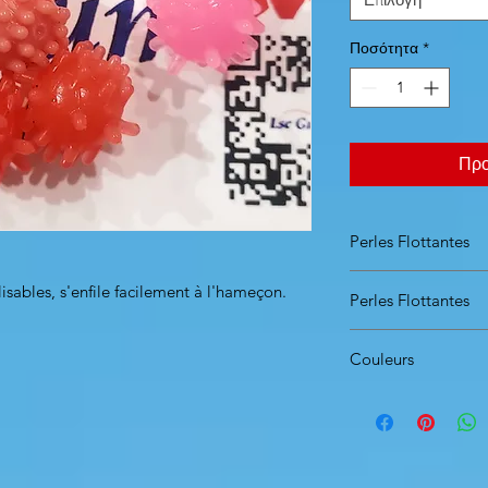
Ποσότητα
*
Προ
Perles Flottantes
Dimensions dispo
lisables, s'enfile facilement à l'hameçon.
Perles Flottantes
Blister de 8 pièces
Couleurs
Blister comprenant:
2 perles à picots de
2 perles à picots d
2 perles à picots de