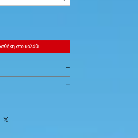
σθήκη στο καλάθι
 => 10mm
 couleur rose fluo
e couleur rouge fluo
 couleur rouge vif fluo