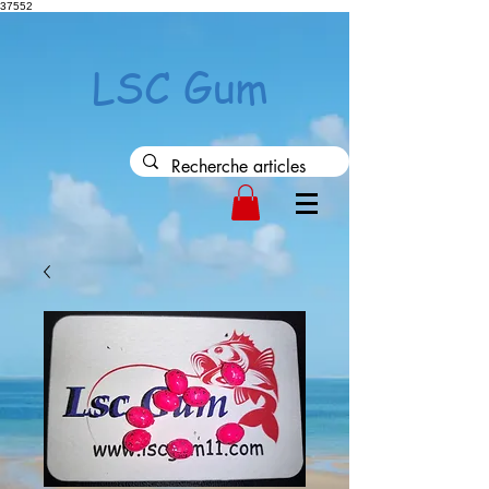
37552
LSC Gum