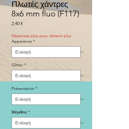
Πλωτές χάντρες
8x6 mm fluo (F117)
Τιμή
2,40 €
Dépensez plus pour obtenir plus
Apparence
*
Glitter
*
Présentation
*
Μέγεθος
*