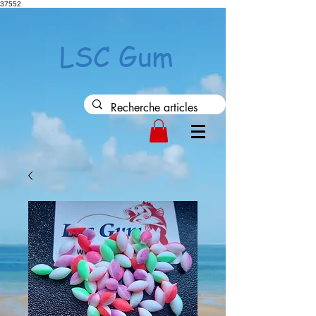
37552
LSC Gum