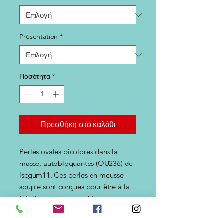
Présentation
*
Ποσότητα
*
Προσθήκη στο καλάθι
Perles ovales bicolores dans la
masse, autobloquantes (OU236) de
lscgum11. Ces perles en mousse
souple sont conçues pour être à la
fois flottantes et autobloquantes, ce
qui les rend parfaites pour la pêche