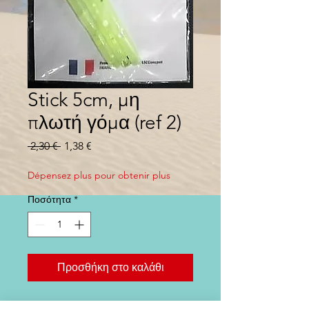
Stick 5cm, μη
πλωτή γόμα (ref 2)
Κανονική
Τιμή
 2,30 € 
1,38 €
τιμή
Έκπτωσης
Dépensez plus pour obtenir plus
Ποσότητα
*
Προσθήκη στο καλάθι