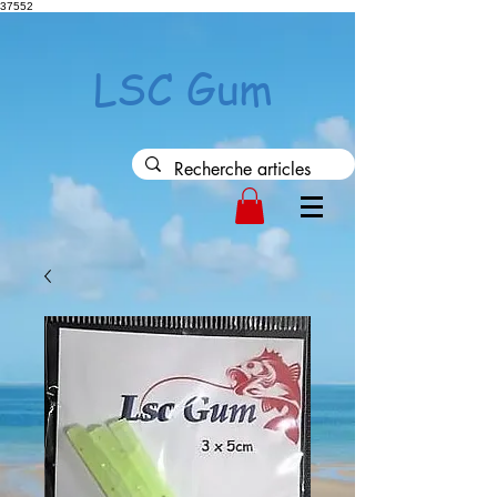
37552
LSC Gum