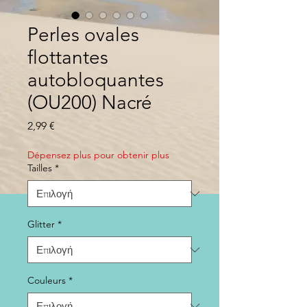
Perles ovales
flottantes
autobloquantes
(OU200) Nacré
Τιμή
2,99 €
Dépensez plus pour obtenir plus
Tailles
*
Glitter
*
Couleurs
*