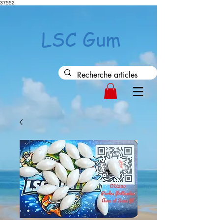
37552
LSC Gum