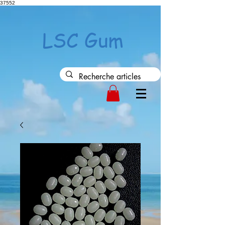
37552
LSC Gum