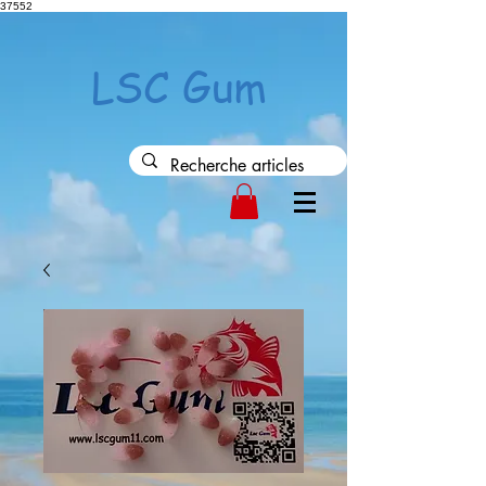
37552
LSC Gum