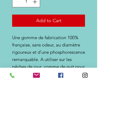
Add to Cart
Une gomme de fabrication 100%
française, sans odeur, au diamètre
rigoureux et d'une phosphorescence
remarquable. A utiliser sur les
pêches de jour, comme de nuit pour
la traque de tous les sparidés, en
accompagnement d'un ver de
sable. La taille réduite de la
perle conjuguée avec un phospho
de première qualité, donnent des
résultats tout à fait surprenant.
Dimensions