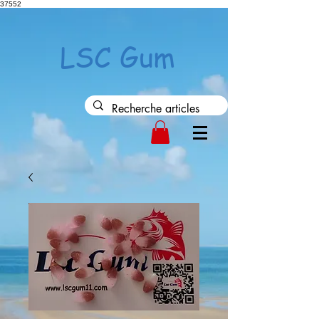
37552
LSC Gum