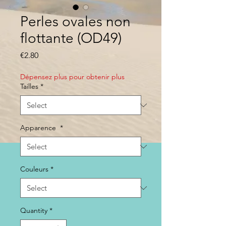
Perles ovales non
flottante (OD49)
Price
€2.80
Dépensez plus pour obtenir plus
Tailles
*
Apparence
*
Couleurs
*
Quantity
*