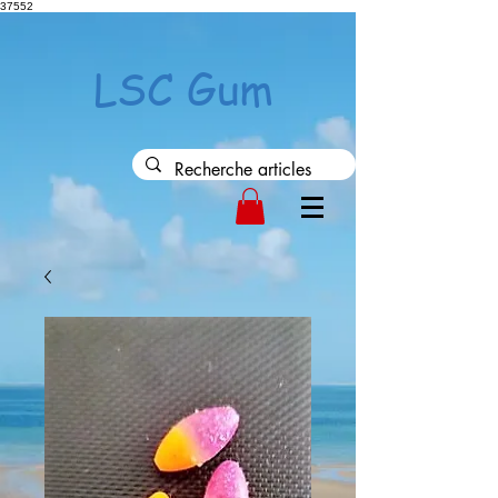
37552
LSC Gum