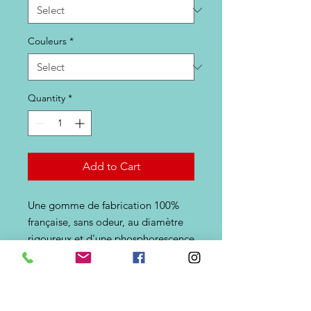
Couleurs
*
Quantity
*
Add to Cart
Une gomme de fabrication 100%
française, sans odeur, au diamètre
rigoureux et d'une phosphorescence
remarquable. A utiliser sur les
pêches de jour, comme de nuit pour
la traque de tous les sparidés, en
accompagnement d'un ver de