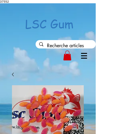
37552
LSC Gum