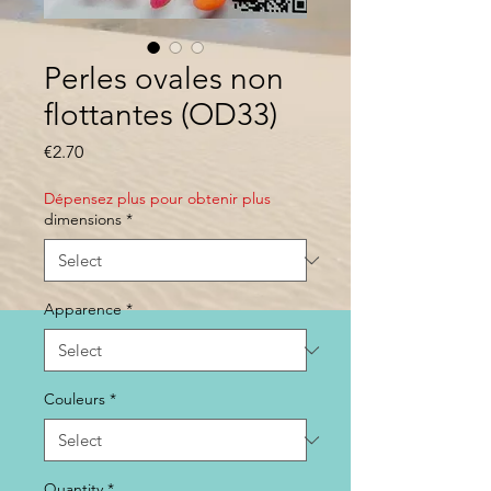
Perles ovales non
flottantes (OD33)
Price
€2.70
Dépensez plus pour obtenir plus
dimensions
*
Apparence
*
Couleurs
*
Quantity
*