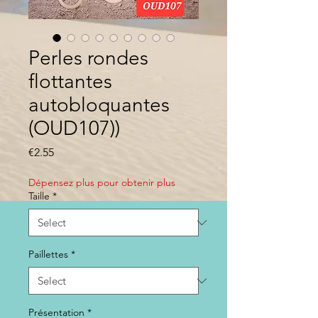
Perles rondes
flottantes
autobloquantes
(OUD107))
Price
€2.55
Dépensez plus pour obtenir plus
Taille
*
Paillettes
*
Présentation
*