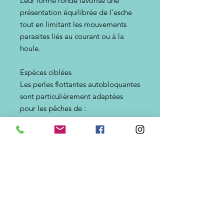
Leur forme ronde favorise une
présentation équilibrée de l'esche
tout en limitant les mouvements
parasites liés au courant ou à la
houle.
Espèces ciblées
Les perles flottantes autobloquantes
sont particulièrement adaptées
pour les pêches de :
Dorade royale
Marbré
Sar
Mulet
Orphie
Chinchard
Maquereau
Sparidés
Elles conviennent également à de