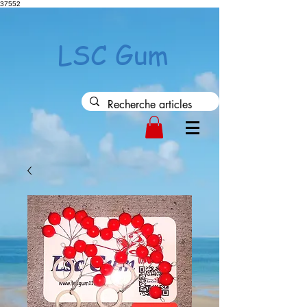
37552
LSC Gum