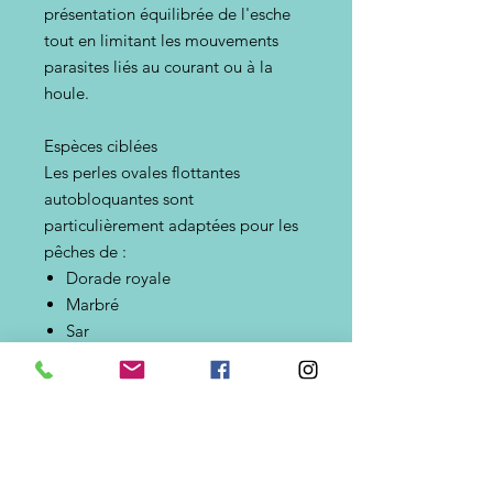
présentation équilibrée de l'esche
tout en limitant les mouvements
parasites liés au courant ou à la
houle.
Espèces ciblées
Les perles ovales flottantes
autobloquantes sont
particulièrement adaptées pour les
pêches de :
Dorade royale
Marbré
Sar
Mulet
Orphie
Chinchard
Maquereau
Sparidés
Elles conviennent également à de