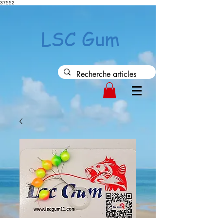
37552
LSC Gum