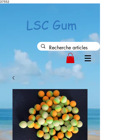
37552
LSC Gum