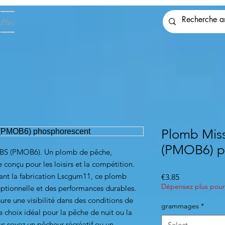
Plus
Plomb Mis
(PMOB6) p
 LBS (PMOB6). Un plomb de pêche,
onçu pour les loisirs et la compétition.
sant la fabrication Lscgum11, ce plomb
Price
€3.85
Dépensez plus pour 
eptionnelle et des performances durables.
re une visibilité dans des conditions de
grammages
*
le choix idéal pour la pêche de nuit ou la
 soyez un pêcheur récréatif ou un
Select