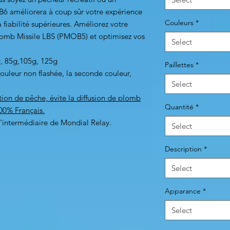
6 améliorera à coup sûr votre expérience
Couleurs
*
 fiabilité supérieures. Améliorez votre
omb Missile LBS (PMOB5) et optimisez vos
Select
, 85g,105g, 125g
Paillettes
*
ouleur non flashée, la seconde couleur,
Select
ion de pêche, évite la diffusion de plomb
Quantité
*
00% Français.
l'intermédiaire de Mondial Relay.
Select
Description
*
Select
Apparance
*
Select