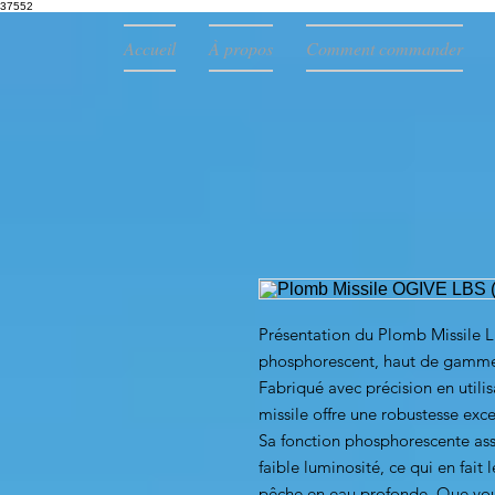
37552
Accueil
À propos
Comment commander
Présentation du Plomb Missile
phosphorescent, haut de gamme c
Fabriqué avec précision en utili
missile offre une robustesse exc
Sa fonction phosphorescente assu
faible luminosité, ce qui en fait 
pêche en eau profonde. Que vous