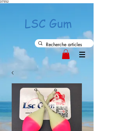
37552
LSC Gum