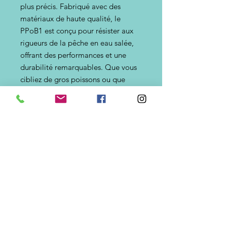
plus précis. Fabriqué avec des
matériaux de haute qualité, le
PPoB1 est conçu pour résister aux
rigueurs de la pêche en eau salée,
offrant des performances et une
durabilité remarquables. Que vous
cibliez de gros poissons ou que
vous lanciez dans des courants forts,
ce plomb est conçu pour offrir une
précision et une distance
exceptionnelles. Améliorez votre
expérience de pêche avec la qualité
et les performances supérieures du
Plomb Portugais LBS (PPoB1).
Grammages disponibles => 100g,
110g,120g.
La première couleur indique la
couleur non flashée, la seconde
couleur, plomb flashé.