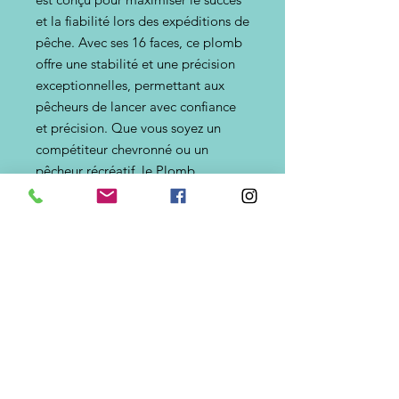
et la fiabilité lors des expéditions de
pêche. Avec ses 16 faces, ce plomb
offre une stabilité et une précision
exceptionnelles, permettant aux
pêcheurs de lancer avec confiance
et précision. Que vous soyez un
compétiteur chevronné ou un
pêcheur récréatif, le Plomb
Pyramide est le choix idéal pour
obtenir des résultats optimaux sur
l'eau. Faites confiance à la
durabilité et aux performances de
ce plomb pour réhausser votre
expérience de pêche.
Grammages disponibles => 95g,
125g, 150g, 180g.
La première couleur indique la