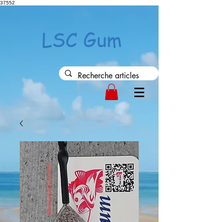
37552
LSC Gum