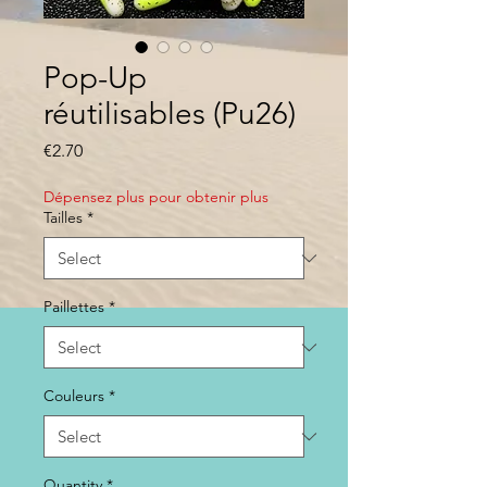
Pop-Up
réutilisables (Pu26)
Price
€2.70
Dépensez plus pour obtenir plus
Tailles
*
Paillettes
*
Couleurs
*
Quantity
*