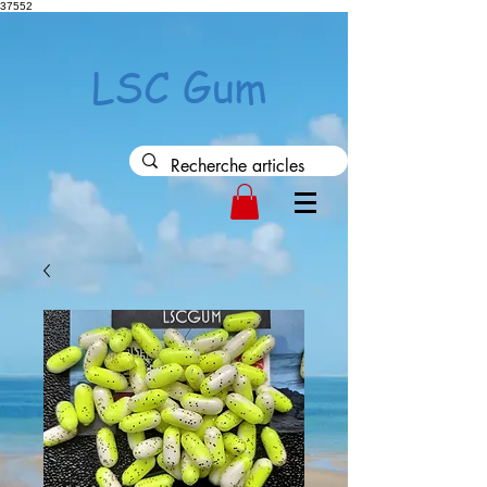
37552
LSC Gum