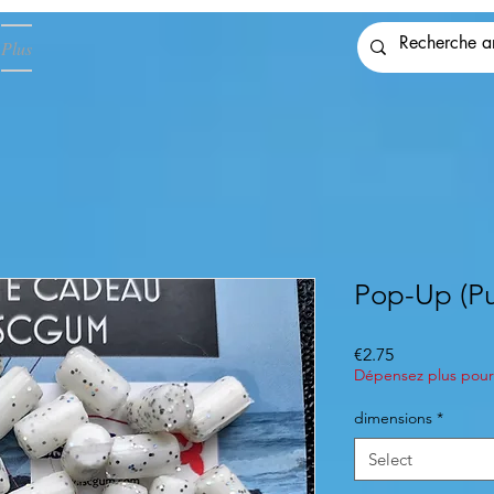
Plus
Pop-Up (P
Price
€2.75
Dépensez plus pour 
dimensions
*
Select