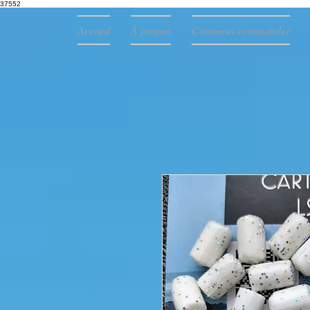
37552
Accueil
À propos
Comment commander