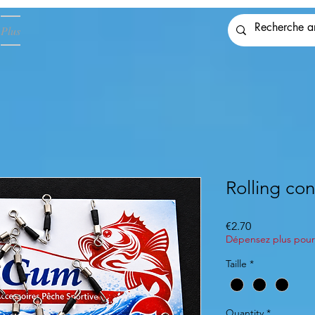
Plus
Rolling co
Price
€2.70
Dépensez plus pour 
Taille
*
Quantity
*