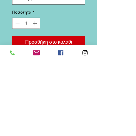
Ποσότητα
*
Προσθήκη στο καλάθι
Διακοπή πλωτήρα, μαργαριτάρια,
διπλό σετ T12.
Μπορεί να τοποθετηθεί σε
οποιαδήποτε διάμετρο αμαξώματος
γραμμής, καθώς και στο αρπακτικό.
Μπλίστερ 5 τεμάχια