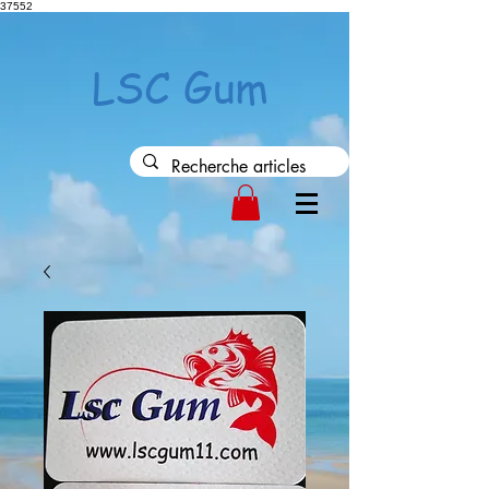
37552
LSC Gum