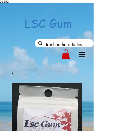
37552
LSC Gum