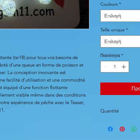
Couleurs
*
Επιλογή
Taille unique
*
Επιλογή
Ποσότητα
*
ttante (tsr18) pour tous vos besoins de
doté d'une queue en forme de poisson et
 mer. La conception innovante est
ne facilité d'utilisation et une commodité
nt équipé d'une fonction flottante
Προ
ilement visible même dans des conditions
votre expérience de pêche avec le Teaser,
11.
Quantité
6 pièces par blister