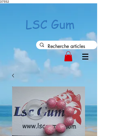
37552
LSC Gum