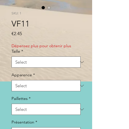
SKU: 1
VF11
Price
€2.45
Dépensez plus pour obtenir plus
Taille
*
Apparence
*
Paillettes
*
Présentation
*