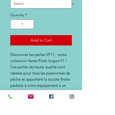
Quantity
*
Add to Cart
Découvrez les perles VF11, notre
collection Vente Flash lscgum11 !
Ces perles de haute qualité sont
idéales pour tous les passionnés de
pêche et apportent la touche finale
parfaite à votre équipement à un
prix abordable. Ne manquez pas
cette offre à durée limitée :
améliorez votre équipement de
pêche avec les perles VF11 de