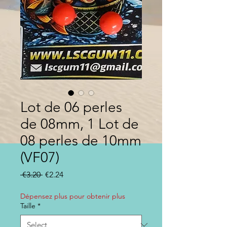
Lot de 06 perles
de 08mm, 1 Lot de
08 perles de 10mm
(VF07)
Regular
Sale
 €3.20 
€2.24
Price
Price
Dépensez plus pour obtenir plus
Taille
*