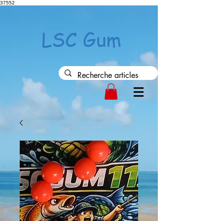
37552
LSC Gum