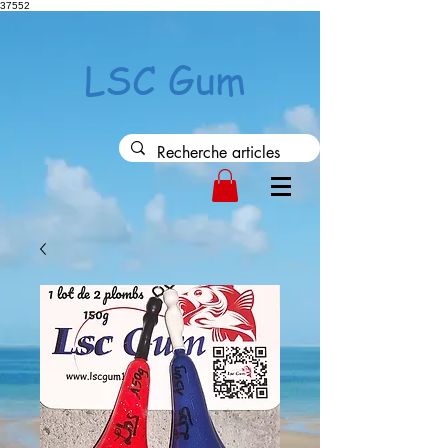
37552
LSC Gum