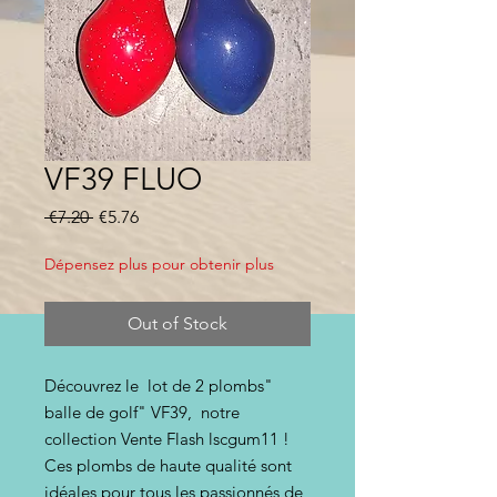
VF39 FLUO
Regular
Sale
 €7.20 
€5.76
Price
Price
Dépensez plus pour obtenir plus
Out of Stock
Découvrez le lot de 2 plombs"
balle de golf" VF39, notre
collection Vente Flash lscgum11 !
Ces plombs de haute qualité sont
idéales pour tous les passionnés de