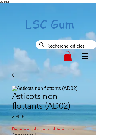
37552
LSC Gum
Asticots non
flottants (AD02)
Precio
2,90 €
Dépensez plus pour obtenir plus
Apparence
*