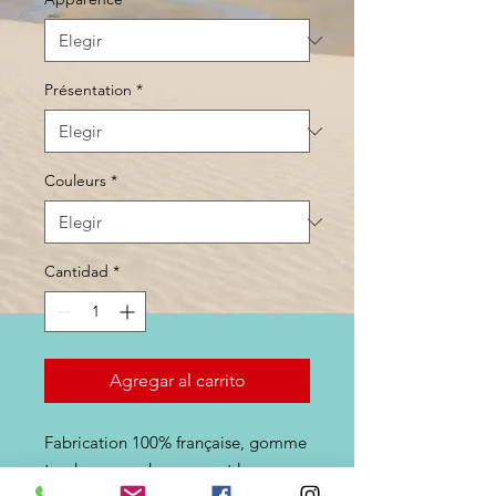
Présentation
*
Couleurs
*
Cantidad
*
Agregar al carrito
Fabrication 100% française, gomme
tendre sans odeur permet le
passage d'hameçons de petites