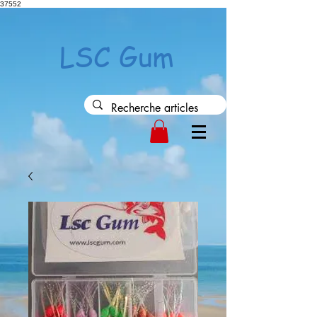
37552
LSC Gum