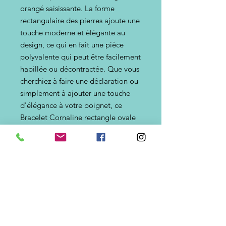
orangé saisissante. La forme
rectangulaire des pierres ajoute une
touche moderne et élégante au
design, ce qui en fait une pièce
polyvalente qui peut être facilement
habillée ou décontractée. Que vous
cherchiez à faire une déclaration ou
simplement à ajouter une touche
d'élégance à votre poignet, ce
Bracelet Cornaline rectangle ovale
deviendra à coup sûr un
incontournable de votre collection.
Rehaussez votre look avec ce
bracelet unique et accrocheur de
Jardin de chipie dès aujourd'hui !
Pièces
disponibles