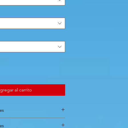
gregar al carrito
tes
tes