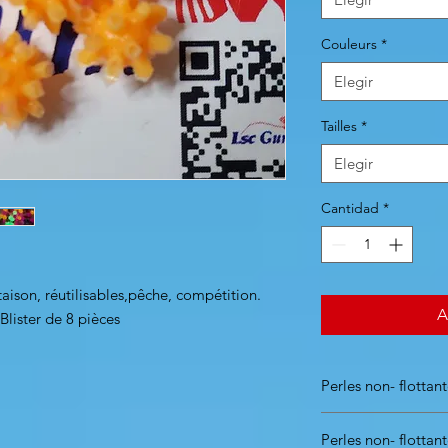
Couleurs
*
Elegir
Tailles
*
Elegir
Cantidad
*
taison, réutilisables,pêche, compétition.
A
Blister de 8 pièces
Perles non- flottan
taille: S
Perles non- flottan