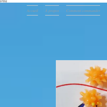
37552
Accueil
À propos
Comment commander