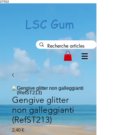
37552
LSC Gum
Gengive glitter
non galleggianti
(RefST213)
Prezzo
2,40 €