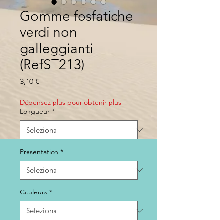
Gomme fosfatiche
verdi non
galleggianti
(RefST213)
Prezzo
3,10 €
Dépensez plus pour obtenir plus
Longueur
*
Présentation
*
Couleurs
*