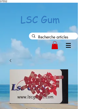
37552
LSC Gum