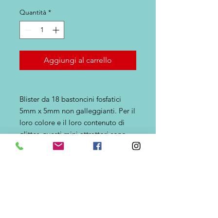
Quantità
*
Aggiungi al carrello
Blister da 18 bastoncini fosfatici
5mm x 5mm non galleggianti. Per il
loro colore e il loro contenuto di
glitter, questi mini attrattori sono
progettati per soddisfare le varie
condizioni di pesca, acquarello,
sfiducia, momenti di frenesia nei
pesci. Queste gomme sono
riutilizzabili, devi solo passarle con
il gancio, come un'esca. Usa giorno
e notte, per tutti i pesciolini.