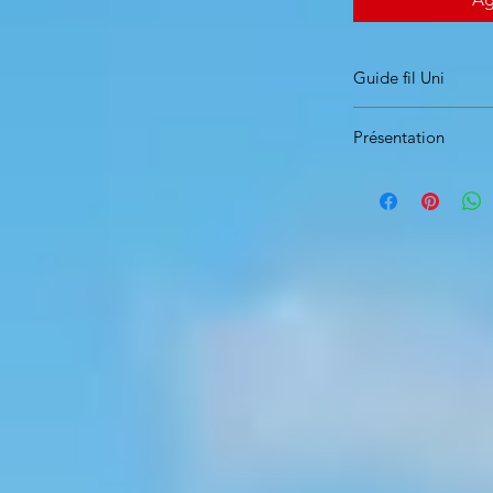
Guide fil Uni
Présentation
Diamètres10, 12 et
Sur Fil