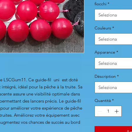
fiocchi
*
Seleziona
Couleurs
*
Seleziona
Apparance
*
Seleziona
Déscription
*
 de LSCGum11. Ce guide-fil uni est doté
 intégré, idéal pour la pêche à la truite. Sa
Seleziona
cente assure une visibilité optimale dans
Quantità
*
 permettant des lancers précis. Le guide-fil
 pour améliorer votre expérience de pêche
 truites. Améliorez votre équipement avec
 augmentez vos chances de succès au bord
Ag