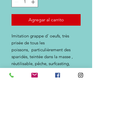
Agregar al carrito
Imitation grappe d' oeufs, très
prisée de tous les
poissons, particulièrement des
sparidés, teintée dans la masse ,
réutilisable, pêche, surfcasting,
loisirs. Perle semi molle, peut-être
passée à l'hameçon, Très résistante,
quasiment indestructible,
réutilisable.A destiner aux poissons
de surfaces, chinchards, orphies,
mulets et/ ou, lorsque les crabes
attaquent les appâts. . Diamètre des
oeufs 4mm. Disponible en flottant
et non flottant