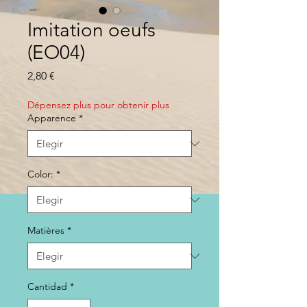
Imitation oeufs
(EO04)
Precio
2,80 €
Dépensez plus pour obtenir plus
Apparence
*
Color:
*
Matières
*
Cantidad
*