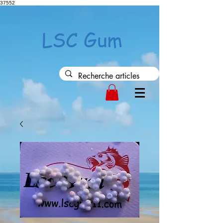
37552
LSC Gum