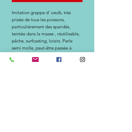
Imitation grappe d' oeufs, très
prisée de tous les poissons,
particulièrement des sparidés,
teintée dans la masse , réutilisable,
pêche, surfcasting, loisirs. Perle
semi molle, peut-être passée à
l'hameçon, Très résistante,
quasiment indestructible,
réutilisable.A destiner aux poissons
de surfaces, chinchards, orphies,
mulets et/ ou, lorsque les crabes
attaquent les appâts. . Diamètre des
oeufs 4mm. Disponible en flottant
et non flottant
Matières