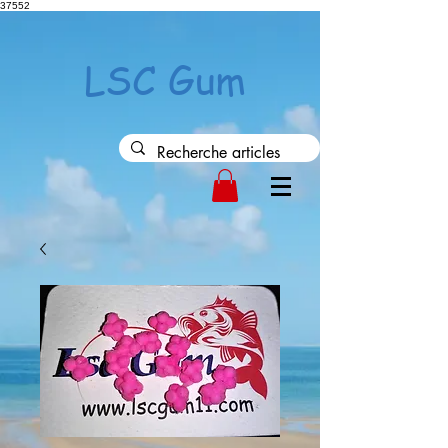
37552
LSC Gum