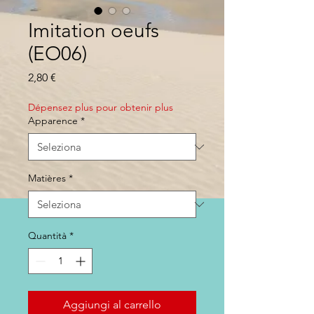
Imitation oeufs
(EO06)
Prezzo
2,80 €
Dépensez plus pour obtenir plus
Apparence
*
Matières
*
Quantità
*
Aggiungi al carrello