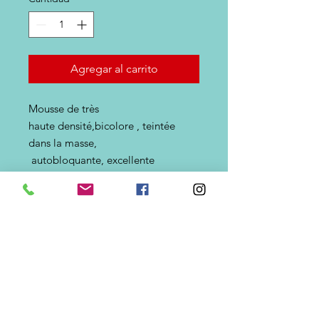
Agregar al carrito
Mousse de très
haute densité,bicolore , teintée
dans la masse,
autobloquante, excellente
flottaison, réutilisables, pêche,
compétition. S'enfile facilement à
l'hameçon. Ces perles restent brutes
et sur fil
Perles
Flottantes