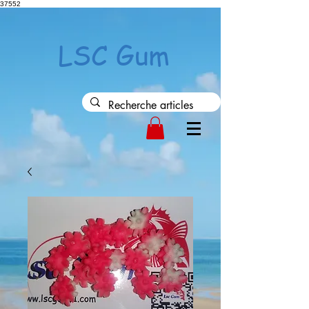
37552
LSC Gum