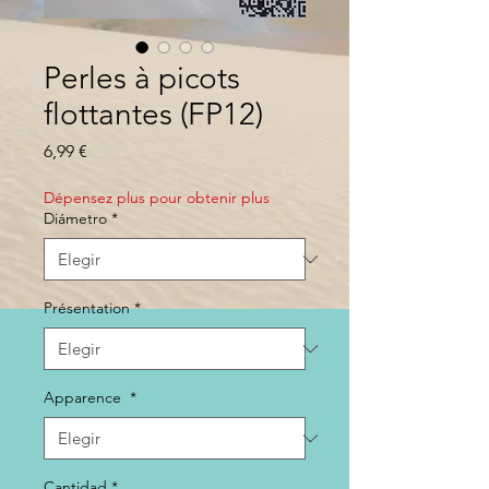
Perles à picots
flottantes (FP12)
Precio
6,99 €
Dépensez plus pour obtenir plus
Diámetro
*
Présentation
*
Apparence
*
Cantidad
*