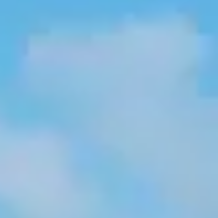
 couleur rose /orange fluo