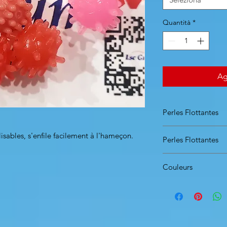
Quantità
*
Ag
Perles Flottantes
Dimensions dispo
lisables, s'enfile facilement à l'hameçon.
Perles Flottantes
Blister de 8 pièces
Couleurs
Blister comprenant:
2 perles à picots de
2 perles à picots d
2 perles à picots de