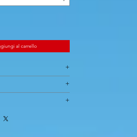
giungi al carrello
 => 10mm
 couleur rose fluo
e couleur rouge fluo
 couleur rouge vif fluo