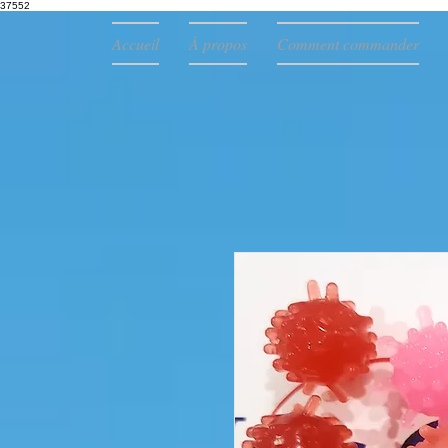
37552
Accueil
À propos
Comment commander