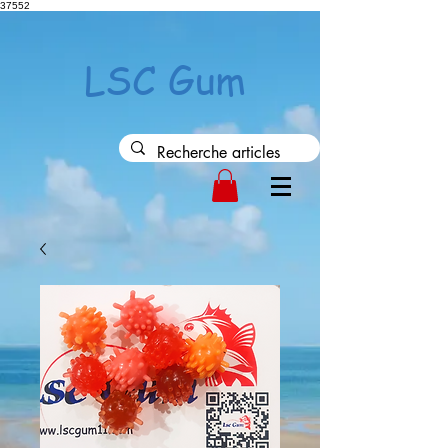
37552
LSC Gum